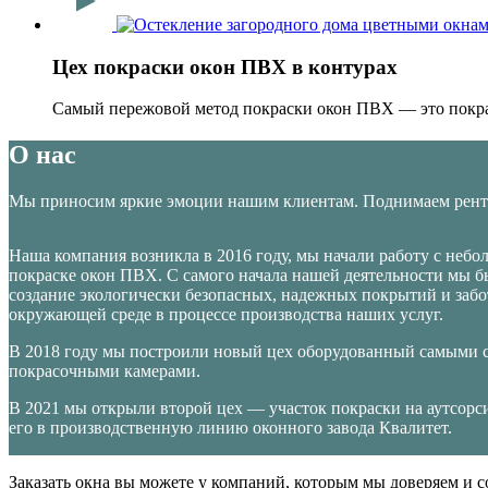
Цех покраски окон ПВХ в контурах
Самый пережовой метод покраски окон ПВХ — это покра
О нас
Мы приносим яркие эмоции нашим клиентам. Поднимаем рента
Наша компания возникла в 2016 году, мы начали работу с небо
покраске окон ПВХ. С самого начала нашей деятельности мы б
создание экологически безопасных, надежных покрытий и забо
окружающей среде в процессе производства наших услуг.
В 2018 году мы построили новый цех оборудованный самыми
покрасочными камерами.
В 2021 мы открыли второй цех — участок покраски на аутсорс
его в производственную линию оконного завода Квалитет.
Заказать окна вы можете у компаний, которым мы доверяем и с