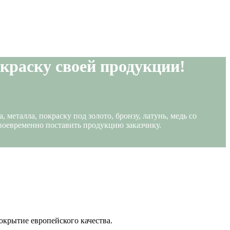
краску своей продукции!
еталла, покраску под золото, бронзу, латунь, медь со
воевременно поставить продукцию заказчику.
окрытие европейского качества.