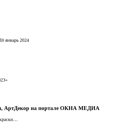
б январь 2024
023»
ым, АртДекор на портале ОКНА МЕДИА
окраски…