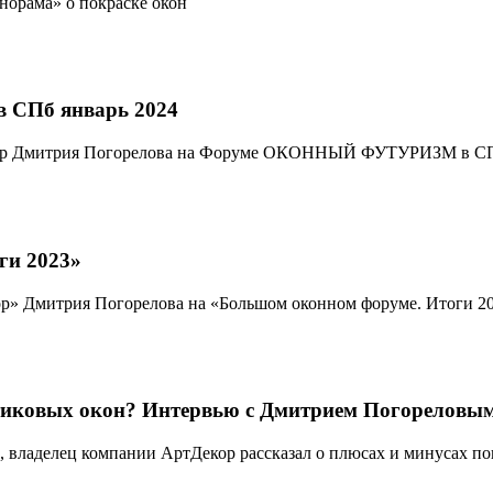
норама» о покраске окон
СПб январь 2024
екор Дмитрия Погорелова на Форуме ОКОННЫЙ ФУТУРИЗМ в СП
ги 2023»
р» Дмитрия Погорелова на «Большом оконном форуме. Итоги 2
стиковых окон? Интервью с Дмитрием Погорелов
ладелец компании АртДекор рассказал о плюсах и минусах п