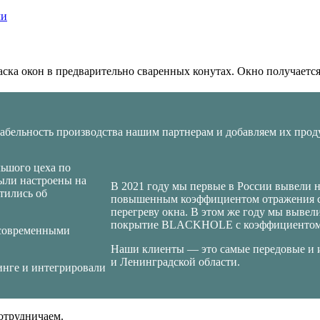
ска окон в предварительно сваренных конутах. Окно получает
бельность производства нашим партнерам и добавляем их прод
льшого цеха по
ыли настроены на
В 2021 году мы первые в России вывели 
тились об
повышенным коэффициентом отражения со
перегреву окна. В этом же году мы выве
покрытие BLACKHOLE с коэффициентом 
 современными
Наши клиенты — это самые передовые и 
и Ленинградской области.
инге и интегрировали
отрудничаем.