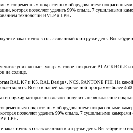
самым современным покрасочным оборудованием: покрасочными 
ции, которая позволяет удалить 99% опыла, 7 сушильными камер
ованием технологии HVLP и LPH.
лучите заказ точно в согласованный к отгрузке день. Вы забудете
 том числе уникальные: ультраматовое покрытие BLACKHOLE и
он на солнце.
логам RAL K7 и K5, RAL Design+, NCS, PANTONE FHI. На какой 
довлетворить. Всего в нашей колеровочной программе более 4600
 и ноу-хау, которые позволяют получить первоклассное покрыти
 современным покрасочным оборудованием: покрасочными камер
которая позволяет удалить 99% опыла, 7 сушильными камерами 
P и LPH.
е заказ точно в согласованный к отгрузке день. Вы забудете о на